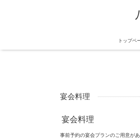
トップペ
宴会料理
宴会料理
事前予約の宴会プランのご用意があ